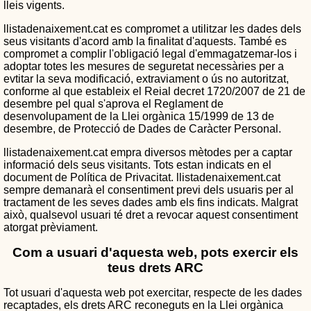
lleis vigents.
llistadenaixement.cat es compromet a utilitzar les dades dels
seus visitants d'acord amb la finalitat d'aquests. També es
compromet a complir l'obligació legal d'emmagatzemar-los i
adoptar totes les mesures de seguretat necessàries per a
evtitar la seva modificació, extraviament o ús no autoritzat,
conforme al que estableix el Reial decret 1720/2007 de 21 de
desembre pel qual s'aprova el Reglament de
desenvolupament de la Llei orgànica 15/1999 de 13 de
desembre, de Protecció de Dades de Caràcter Personal.
llistadenaixement.cat empra diversos mètodes per a captar
informació dels seus visitants. Tots estan indicats en el
document de Política de Privacitat. llistadenaixement.cat
sempre demanarà el consentiment previ dels usuaris per al
tractament de les seves dades amb els fins indicats. Malgrat
això, qualsevol usuari té dret a revocar aquest consentiment
atorgat prèviament.
Com a usuari d'aquesta web, pots exercir els
teus drets ARC
Tot usuari d'aquesta web pot exercitar, respecte de les dades
recaptades, els drets ARC reconeguts en la Llei orgànica