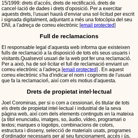
15/1999: drets d'accés, drets de rectificació, drets de
cancel·lació de dades i drets d'oposició. Per a exercitar
aquests drets, l'usuari haurà d'enviar una sol·licitud per escrit
i signada digitalment, adjuntant a més una fotocòpia del seu
DNI, a l'adreça de correu electrònic
[email protected]
Full de reclamacions
El responsable legal d'aquesta web informa que existeixen
fulls de reclamació a la disposició de tots els seus usuaris i
visitants.Qualsevol usuari de la web pot fer una reclamació.
Per a això, ha de sol·licitar el full de reclamació enviant un
correu electrònic a l'adreça
[email protected]
. En aquest
correu electrònic s'ha d'indicar el nom i cognoms de l'usuari
que fa la reclamacioń, així com els motius d'aquesta.
Drets de propietat intel·lectual
Joel Corominas, per si o com a cessionari, és titular de tots
els drets de propietat intel·lectual i industrial de la seva
pàgina web, així com dels elements continguts en la mateixa
(a títol enunciatiu, imatges, so, àudio, vídeo, programari o
textos; marques o logotips, combinacions de colors,
estructura i disseny, selecció de materials usats, programes
d'ordinador necessaris per al seu funcionament, accés i ús,