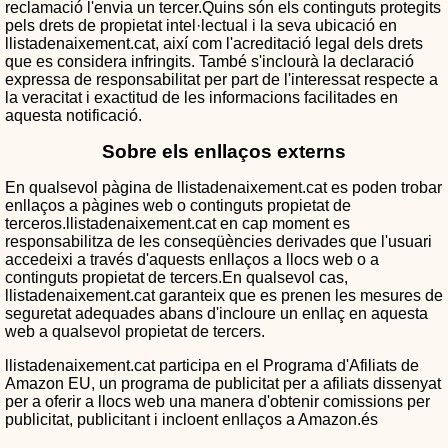
reclamació l'envia un tercer.Quins són els continguts protegits
pels drets de propietat intel·lectual i la seva ubicació en
llistadenaixement.cat, així com l'acreditació legal dels drets
que es considera infringits. També s'inclourà la declaració
expressa de responsabilitat per part de l'interessat respecte a
la veracitat i exactitud de les informacions facilitades en
aquesta notificació.
Sobre els enllaços externs
En qualsevol pàgina de llistadenaixement.cat es poden trobar
enllaços a pàgines web o continguts propietat de
terceros.llistadenaixement.cat en cap moment es
responsabilitza de les conseqüències derivades que l'usuari
accedeixi a través d'aquests enllaços a llocs web o a
continguts propietat de tercers.En qualsevol cas,
llistadenaixement.cat garanteix que es prenen les mesures de
seguretat adequades abans d'incloure un enllaç en aquesta
web a qualsevol propietat de tercers.
llistadenaixement.cat participa en el Programa d'Afiliats de
Amazon EU, un programa de publicitat per a afiliats dissenyat
per a oferir a llocs web una manera d'obtenir comissions per
publicitat, publicitant i incloent enllaços a Amazon.és