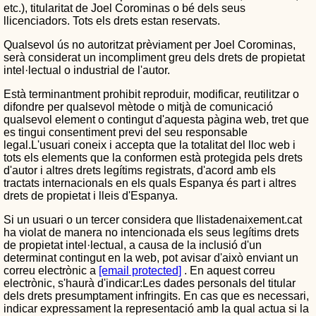
etc.), titularitat de Joel Corominas o bé dels seus
llicenciadors. Tots els drets estan reservats.
Qualsevol ús no autoritzat prèviament per Joel Corominas,
serà considerat un incompliment greu dels drets de propietat
intel·lectual o industrial de l'autor.
Està terminantment prohibit reproduir, modificar, reutilitzar o
difondre per qualsevol mètode o mitjà de comunicació
qualsevol element o contingut d'aquesta pàgina web, tret que
es tingui consentiment previ del seu responsable
legal.L'usuari coneix i accepta que la totalitat del lloc web i
tots els elements que la conformen està protegida pels drets
d'autor i altres drets legítims registrats, d'acord amb els
tractats internacionals en els quals Espanya és part i altres
drets de propietat i lleis d'Espanya.
Si un usuari o un tercer considera que llistadenaixement.cat
ha violat de manera no intencionada els seus legítims drets
de propietat intel·lectual, a causa de la inclusió d'un
determinat contingut en la web, pot avisar d'això enviant un
correu electrònic a
[email protected]
. En aquest correu
electrònic, s'haurà d'indicar:Les dades personals del titular
dels drets presumptament infringits. En cas que es necessari,
indicar expressament la representació amb la qual actua si la