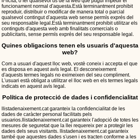
il·lícita, o fer qualsevol ús de la web que pugui impedir el
funcionament normal d'aquesta.Està terminantment prohibit
reproduir, distribuir o modificar de manera total o parcial
qualsevol contingut d'aquesta web sense permís exprés del
seu responsable legal.Està terminantment prohibit utilitzar els
continguts d'aquesta web amb finalitats comercials o
publicitaris, sense permís exprés del seu responsable legal.
Quines obligacions tenen els usuaris d'aquesta
web?
Com a usuari d'aquest lloc web, vostè coneix i accepta el que
es disposa en aquest avís legal. El desconeixement
d'aquests termes legals no eximeixen del seu compliment.
L'usuari està obligat a utilitzar el lloc web en els termes legals
indicats en aquest avís legal.
Política de protecció de dades i confidencialitat
llistadenaixement.cat garanteix la confidencialitat de les
dades de caràcter personal facilitats pels
usuarios.llistadenaixement.cat garanteix l'adopció de totes les
mesures de seguretat que la llei requereix per a protegir les
dades dels seus visitants. llistadenaixement.cat garanteix
també que aquestes dades s'usen i es tracten conforme a les