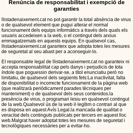
Renúncia de responsabilitat i exempció de
garanties
llistadenaixement.cat no pot garantir la total absència de virus
o de qualsevol element que pugui alterar el normal
funcionament dels equips informàtics a través dels quals els
usuaris accedeixen a la web, o el contingut dels arxius
emmagatzemats en aquests equips. En qualsevol cas,
llistadenaixement.cat garanteix que adopta totes les mesures
de seguretat al seu abast per a aconseguir-lo.
El responsable legal de llistadenaixement.cat no garanteix ni
accepta responsabilitat cap pels danys i perjudicis de tota
índole que poguessin derivar-se, a títol enunciatiu però no
limitatiu, de qualsevol dels següents fets:La inactivitat, falta
de disponibilitat o incorrecte funcionament de la pàgina web
(que realitzarà periòdicament parades tècniques per
manteniment) o de qualsevol dels seus contenidos.la
presència de virus, o programari lesiu en qualsevol contingut
de la web.Qualsevol ús de la web il·legítim o contrari al que
es disposa en aquest Avís Legal.la mancada de qualitat o
veracitat dels continguts publicats per tercers en aquest lloc
web.Malgrat haver adoptat totes les mesures de seguretat i
tecnològiques necessàries per a evitar-ho.