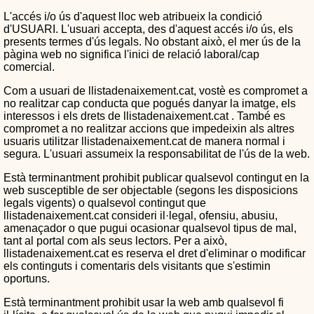
L'accés i/o ús d'aquest lloc web atribueix la condició
d'USUARI. L'usuari accepta, des d'aquest accés i/o ús, els
presents termes d'ús legals. No obstant això, el mer ús de la
pàgina web no significa l'inici de relació laboral/cap
comercial.
Com a usuari de llistadenaixement.cat, vostè es compromet a
no realitzar cap conducta que pogués danyar la imatge, els
interessos i els drets de llistadenaixement.cat . També es
compromet a no realitzar accions que impedeixin als altres
usuaris utilitzar llistadenaixement.cat de manera normal i
segura. L'usuari assumeix la responsabilitat de l'ús de la web.
Està terminantment prohibit publicar qualsevol contingut en la
web susceptible de ser objectable (segons les disposicions
legals vigents) o qualsevol contingut que
llistadenaixement.cat consideri il·legal, ofensiu, abusiu,
amenaçador o que pugui ocasionar qualsevol tipus de mal,
tant al portal com als seus lectors. Per a això,
llistadenaixement.cat es reserva el dret d'eliminar o modificar
els continguts i comentaris dels visitants que s'estimin
oportuns.
Està terminantment prohibit usar la web amb qualsevol fi